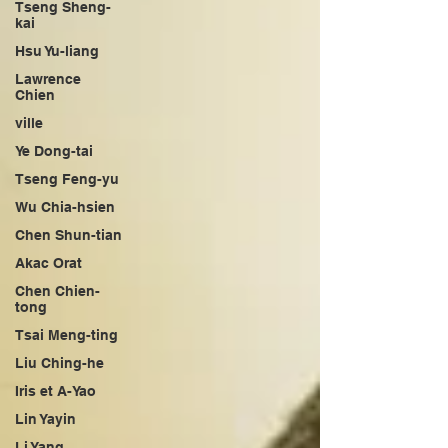
Tseng Sheng-
kai
Hsu Yu-liang
Lawrence
Chien
ville
Ye Dong-tai
Tseng Feng-yu
Wu Chia-hsien
Chen Shun-tian
Akac Orat
Chen Chien-
tong
Tsai Meng-ting
Liu Ching-he
Iris et A-Yao
Lin Yayin
Li Yang